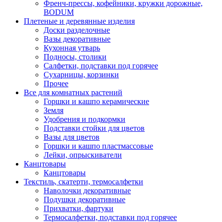
Френч-прессы, кофейники, кружки дорожные,
BODUM
Плетеные и деревянные изделия
Доски разделочные
Вазы декоративные
Кухонная утварь
Подносы, столики
Салфетки, подставки под горячее
Сухарницы, корзинки
Прочее
Все для комнатных растений
Горшки и кашпо керамические
Земля
Удобрения и подкормки
Подставки стойки для цветов
Вазы для цветов
Горшки и кашпо пластмассовые
Лейки, опрыскиватели
Канцтовары
Канцтовары
Текстиль, скатерти, термосалфетки
Наволочки декоративные
Подушки декоративные
Прихватки, фартуки
Термосалфетки, подставки под горячее