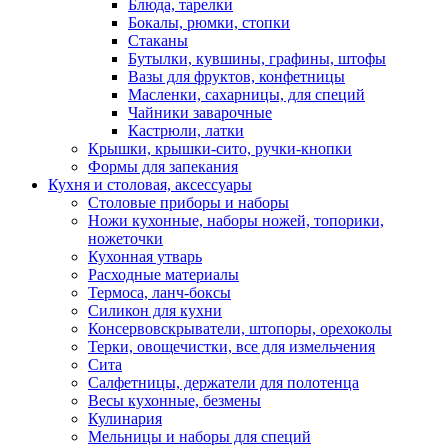
Блюда, тарелки
Бокалы, рюмки, стопки
Стаканы
Бутылки, кувшины, графины, штофы
Вазы для фруктов, конфетницы
Масленки, сахарницы, для специй
Чайники заварочные
Кастрюли, латки
Крышки, крышки-сито, ручки-кнопки
Формы для запекания
Кухня и столовая, аксессуары
Столовые приборы и наборы
Ножи кухонные, наборы ножей, топорики,
ножеточки
Кухонная утварь
Расходные материалы
Термоса, ланч-боксы
Силикон для кухни
Консервовскрыватели, штопоры, орехоколы
Терки, овощечистки, все для измельчения
Сита
Салфетницы, держатели для полотенца
Весы кухонные, безмены
Кулинария
Мельницы и наборы для специй