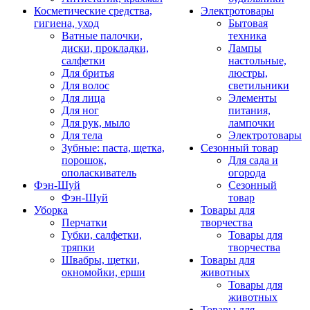
Косметические средства,
Электротовары
гигиена, уход
Бытовая
Ватные палочки,
техника
диски, прокладки,
Лампы
салфетки
настольные,
Для бритья
люстры,
Для волос
светильники
Для лица
Элементы
Для ног
питания,
Для рук, мыло
лампочки
Для тела
Электротовары
Зубные: паста, щетка,
Сезонный товар
порошок,
Для сада и
ополаскиватель
огорода
Фэн-Шуй
Сезонный
Фэн-Шуй
товар
Уборка
Товары для
Перчатки
творчества
Губки, салфетки,
Товары для
тряпки
творчества
Швабры, щетки,
Товары для
окномойки, ерши
животных
Товары для
животных
Товары для