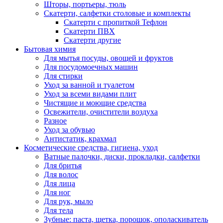
Шторы, портьеры, тюль
Скатерти, салфетки столовые и комплекты
Скатерти с пропиткой Тефлон
Скатерти ПВХ
Скатерти другие
Бытовая химия
Для мытья посуды, овощей и фруктов
Для посудомоечных машин
Для стирки
Уход за ванной и туалетом
Уход за всеми видами плит
Чистящие и моющие средства
Освежители, очистители воздуха
Разное
Уход за обувью
Антистатик, крахмал
Косметические средства, гигиена, уход
Ватные палочки, диски, прокладки, салфетки
Для бритья
Для волос
Для лица
Для ног
Для рук, мыло
Для тела
Зубные: паста, щетка, порошок, ополаскиватель