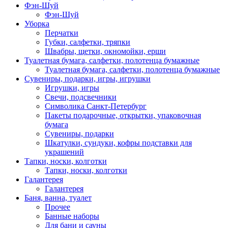
Фэн-Шуй
Фэн-Шуй
Уборка
Перчатки
Губки, салфетки, тряпки
Швабры, щетки, окномойки, ерши
Туалетная бумага, салфетки, полотенца бумажные
Туалетная бумага, салфетки, полотенца бумажные
Сувениры, подарки, игры, игрушки
Игрушки, игры
Свечи, подсвечники
Символика Санкт-Петербург
Пакеты подарочные, открытки, упаковочная
бумага
Сувениры, подарки
Шкатулки, сундуки, кофры подставки для
украшений
Тапки, носки, колготки
Тапки, носки, колготки
Галантерея
Галантерея
Баня, ванна, туалет
Прочее
Банные наборы
Для бани и сауны