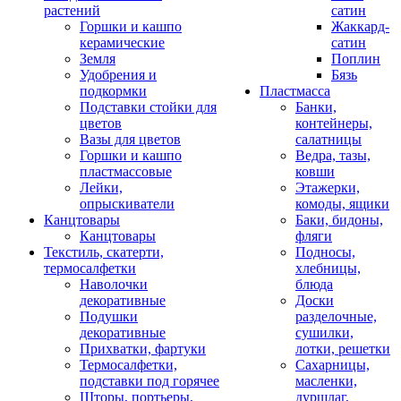
растений
сатин
Горшки и кашпо
Жаккард-
керамические
сатин
Земля
Поплин
Удобрения и
Бязь
подкормки
Пластмасса
Подставки стойки для
Банки,
цветов
контейнеры,
Вазы для цветов
салатницы
Горшки и кашпо
Ведра, тазы,
пластмассовые
ковши
Лейки,
Этажерки,
опрыскиватели
комоды, ящики
Канцтовары
Баки, бидоны,
Канцтовары
фляги
Текстиль, скатерти,
Подносы,
термосалфетки
хлебницы,
Наволочки
блюда
декоративные
Доски
Подушки
разделочные,
декоративные
сушилки,
Прихватки, фартуки
лотки, решетки
Термосалфетки,
Сахарницы,
подставки под горячее
масленки,
Шторы, портьеры,
дуршлаг,