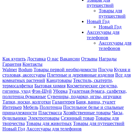
путешествий
Товары для
путешествий
Новый Год
Новый Год
Акссесуары для
телефонов
Акссесуары для
телефонов
Как купить
Доставка
О нас
Вакансии
Отзывы
Награды
Гарантия
Контакты
Walmer
Bodum
Товары первой необходимости
Посуда
Кухня и
столовая, аксессуары
Плетеные и деревянные изделия
Все для
комнатных растений
Канцтовары
Текстиль, скатерти,
термосалфетки
Бытовая химия
Косметические средства,
гигиена, уход
Фэн-Шуй
Уборка
Туалетная бумага, салфетки,
полотенца бумажные
Сувениры, подарки, игры, игрушки
Тапки, носки, колготки
Галантерея
Баня, ванна, туалет
Интерьер
Мебель
Полотенца
Постельное белье и спальные
принадлежности
Пластмасса
Хозяйственные товары
Часы,
будильники
Электротовары
Сезонный товар
Товары для
творчества
Товары для животных
Товары для путешествий
Новый Год
Акссесуары для телефонов