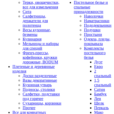
Терки, овощечистки,
Постельное белье и
все для измельчения
спальные
Сита
принадлежности
Салфетницы,
Наволочки
держатели для
Наматрасники
полотенца
Пододеяльники
Весы кухонные,
Подушки
безмены
Простыни
Кулинария
Одеяла, пледы,
Мельницы и наборы
покрывала
для специй
Комплекты
Френч-прессы,
постельного
кофейники, кружки
белья
дорожные, BODUM
Дуэт
Плетеные и деревянные
Евро
изделия
2
Доски разделочные
спальный
Вазы декоративные
1,5
Кухонная утварь
спальный
Подносы, столики
Сатин
Салфетки, подставки
Бамбук
под горячее
Лен
Сухарницы, корзинки
Шелк
Прочее
Перкаль
Все для комнатных
Мако