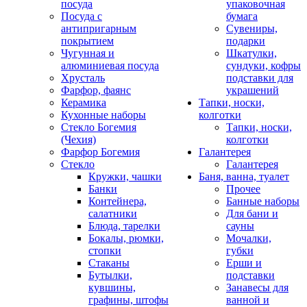
посуда
упаковочная
Посуда с
бумага
антипригарным
Сувениры,
покрытием
подарки
Чугунная и
Шкатулки,
алюминиевая посуда
сундуки, кофры
Хрусталь
подставки для
Фарфор, фаянс
украшений
Керамика
Тапки, носки,
Кухонные наборы
колготки
Стекло Богемия
Тапки, носки,
(Чехия)
колготки
Фарфор Богемия
Галантерея
Стекло
Галантерея
Кружки, чашки
Баня, ванна, туалет
Банки
Прочее
Контейнера,
Банные наборы
салатники
Для бани и
Блюда, тарелки
сауны
Бокалы, рюмки,
Мочалки,
стопки
губки
Стаканы
Ерши и
Бутылки,
подставки
кувшины,
Занавесы для
графины, штофы
ванной и