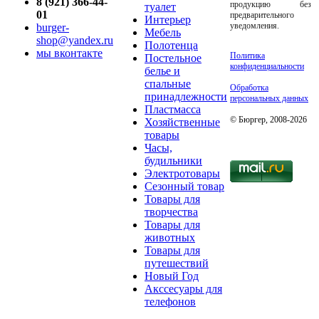
8 (921) 366-44-
продукцию без
туалет
01
предварительного
Интерьер
уведомления.
burger-
Мебель
shop@yandex.ru
Полотенца
мы вконтакте
Политика
Постельное
конфиденциальности
белье и
спальные
Обработка
принадлежности
персональных данных
Пластмасса
© Бюргер, 2008-2026
Хозяйственные
товары
Часы,
будильники
Электротовары
Сезонный товар
Товары для
творчества
Товары для
животных
Товары для
путешествий
Новый Год
Акссесуары для
телефонов