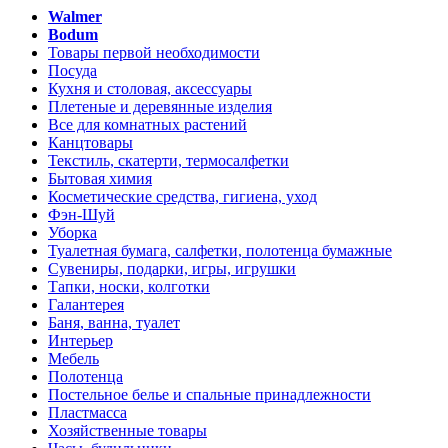
Walmer
Bodum
Товары первой необходимости
Посуда
Кухня и столовая, аксессуары
Плетеные и деревянные изделия
Все для комнатных растений
Канцтовары
Текстиль, скатерти, термосалфетки
Бытовая химия
Косметические средства, гигиена, уход
Фэн-Шуй
Уборка
Туалетная бумага, салфетки, полотенца бумажные
Сувениры, подарки, игры, игрушки
Тапки, носки, колготки
Галантерея
Баня, ванна, туалет
Интерьер
Мебель
Полотенца
Постельное белье и спальные принадлежности
Пластмасса
Хозяйственные товары