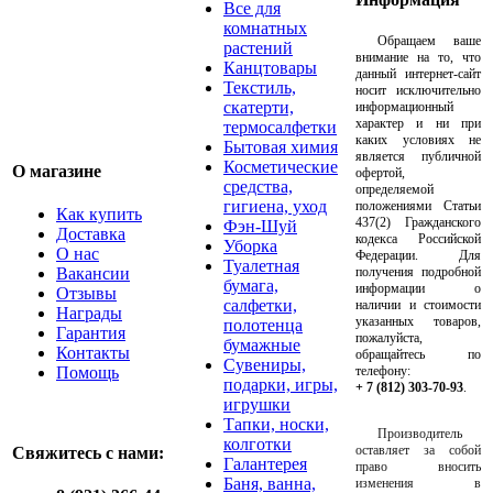
Все для
комнатных
Обращаем ваше
растений
внимание на то, что
Канцтовары
данный интернет-сайт
Текстиль,
носит исключительно
скатерти,
информационный
характер и ни при
термосалфетки
каких условиях не
Бытовая химия
является публичной
Косметические
О магазине
офертой,
средства,
определяемой
гигиена, уход
положениями Статьи
Как купить
437(2) Гражданского
Фэн-Шуй
Доставка
кодекса Российской
Уборка
О нас
Федерации. Для
Туалетная
Вакансии
получения подробной
бумага,
информации о
Отзывы
салфетки,
наличии и стоимости
Награды
указанных товаров,
полотенца
Гарантия
пожалуйста,
бумажные
Контакты
обращайтесь по
Сувениры,
Помощь
телефону:
подарки, игры,
+ 7 (812) 303-70-93
.
игрушки
Тапки, носки,
Производитель
колготки
оставляет за собой
Свяжитесь с нами:
Галантерея
право вносить
Баня, ванна,
изменения в