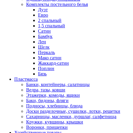
Комплекты постельного белья
Дуэт
Евро
2 спальный
1,5 спальный
Сатин
Бамбук
Лен
Шелк
Перкаль
Мако сатин
Жаккард-сатин
Поплин
Бязь
Пластмасса
Банки, контейнеры, салатницы
Ведра, тазы, ковши
Этажерки, комоды, ящики
Баки, бидоны, фляги
Подносы, хлебницы, блюда
Доски разделочные, сушилки, лотки, решетки
Сахарницы, масленки, дуршлаг, салфетница
Кружки, кувшины, крышки
Воронки, прищепки
Хозяйственные товары