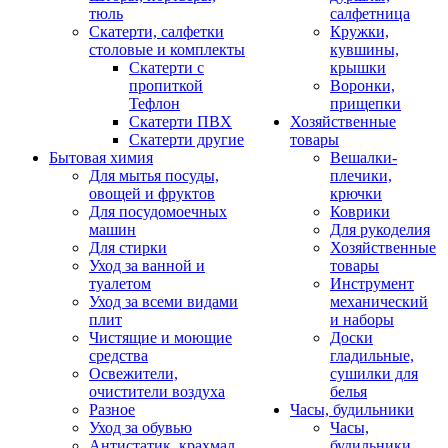
тюль
салфетница
Скатерти, салфетки
Кружки,
столовые и комплекты
кувшины,
Скатерти с
крышки
пропиткой
Воронки,
Тефлон
прищепки
Скатерти ПВХ
Хозяйственные
Скатерти другие
товары
Бытовая химия
Вешалки-
Для мытья посуды,
плечики,
овощей и фруктов
крючки
Для посудомоечных
Коврики
машин
Для рукоделия
Для стирки
Хозяйственные
Уход за ванной и
товары
туалетом
Инструмент
Уход за всеми видами
механический
плит
и наборы
Чистящие и моющие
Доски
средства
гладильные,
Освежители,
сушилки для
очистители воздуха
белья
Разное
Часы, будильники
Уход за обувью
Часы,
Антистатик, крахмал
будильники