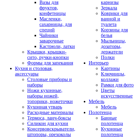
Вазы для
карнизы
фруктов,
Зеркала
конфетницы
Коврики для
Масленки,
ванной и
сахарницы, для
туалета
специй
Корзины для
Чайники
белья
заварочные
Мыльницы,
Кастрюли, латки
дозаторы,
Крышки, крышки-
держатели
сито, ручки-кнопки
Полки
Формы для запекания
Интерьер
Кухня и столовая,
Картины
аксессуары
Ключницы,
Столовые приборы и
коллажи
наборы
Рамки для фото
Ножи кухонные,
Цветы
наборы ножей,
искусственные
топорики, ножеточки
Мебель
Кухонная утварь
Мебель
Расходные материалы
Полотенца
Термоса, ланч-боксы
Банные
Силикон для кухни
полотенца
Консервовскрыватели,
Кухонные
штопоры, орехоколы
полотенца