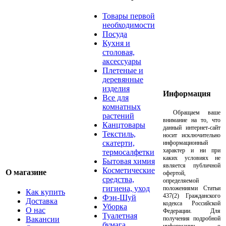
Товары первой
необходимости
Посуда
Кухня и
столовая,
аксессуары
Плетеные и
деревянные
изделия
Информация
Все для
комнатных
Обращаем ваше
растений
внимание на то, что
Канцтовары
данный интернет-сайт
Текстиль,
носит исключительно
скатерти,
информационный
характер и ни при
термосалфетки
каких условиях не
Бытовая химия
является публичной
Косметические
О магазине
офертой,
средства,
определяемой
гигиена, уход
положениями Статьи
Как купить
437(2) Гражданского
Фэн-Шуй
Доставка
кодекса Российской
Уборка
О нас
Федерации. Для
Туалетная
Вакансии
получения подробной
бумага,
информации о