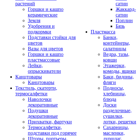
растений
сатин
Горшки и кашпо
Жаккард-
керамические
сатин
Земля
Поплин
Удобрения и
Бязь
подкормки
Пластмасса
Подставки стойки для
Банки,
цветов
контейнеры,
Вазы для цветов
салатницы
Горшки и кашпо
Ведра, тазы,
пластмассовые
ковши
Лейки,
Этажерки,
опрыскиватели
комоды, ящики
Канцтовары
Баки, бидоны,
Канцтовары
фляги
Текстиль, скатерти,
Подносы,
термосалфетки
хлебницы,
Наволочки
блюда
декоративные
Доски
Подушки
разделочные,
декоративные
сушилки,
Прихватки, фартуки
лотки, решетки
Термосалфетки,
Сахарницы,
подставки под горячее
масленки,
Шторы, портьеры,
дуршлаг,