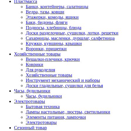
Пластмасса
Банки, контейнеры, салатницы
Ведра, тазы, ковши
Этажерки, комоды, ящики
Баки, бидоны, фляги
Подносы, хлебницы, блюда
Доски разделочные, сушилки, лотки, решетки
Сахарницы, масленки, дуршлаг, салфетница
Кружки, кувшины, крышки
Воронки, прищепки
Хозяйственные товары
Вешалки-плечики, крючки
Коврики
Для рукоделия
Хозяйственные товары
Инструмент механический и наборы
Доски гладильные, сушилки для белья
Часы, будильники
Часы, будильники
Электротовары
Бытовая техника
Лампы настольные, люстры, светильники
Элементы питания, лампочки
Электротовары
Сезонный товар