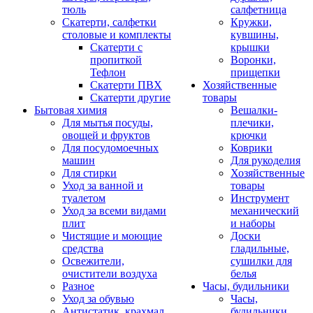
тюль
салфетница
Скатерти, салфетки
Кружки,
столовые и комплекты
кувшины,
Скатерти с
крышки
пропиткой
Воронки,
Тефлон
прищепки
Скатерти ПВХ
Хозяйственные
Скатерти другие
товары
Бытовая химия
Вешалки-
Для мытья посуды,
плечики,
овощей и фруктов
крючки
Для посудомоечных
Коврики
машин
Для рукоделия
Для стирки
Хозяйственные
Уход за ванной и
товары
туалетом
Инструмент
Уход за всеми видами
механический
плит
и наборы
Чистящие и моющие
Доски
средства
гладильные,
Освежители,
сушилки для
очистители воздуха
белья
Разное
Часы, будильники
Уход за обувью
Часы,
Антистатик, крахмал
будильники