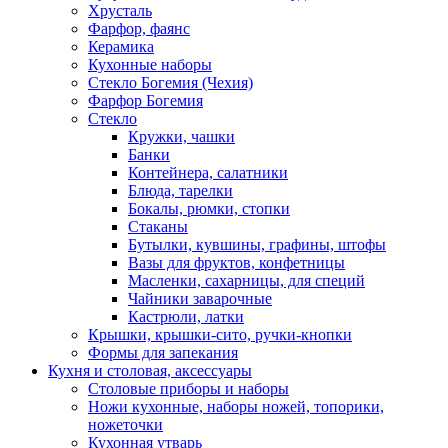
Хрусталь
Фарфор, фаянс
Керамика
Кухонные наборы
Стекло Богемия (Чехия)
Фарфор Богемия
Стекло
Кружки, чашки
Банки
Контейнера, салатники
Блюда, тарелки
Бокалы, рюмки, стопки
Стаканы
Бутылки, кувшины, графины, штофы
Вазы для фруктов, конфетницы
Масленки, сахарницы, для специй
Чайники заварочные
Кастрюли, латки
Крышки, крышки-сито, ручки-кнопки
Формы для запекания
Кухня и столовая, аксессуары
Столовые приборы и наборы
Ножи кухонные, наборы ножей, топорики,
ножеточки
Кухонная утварь