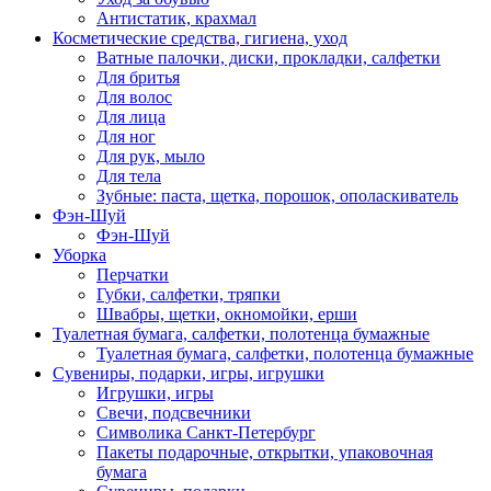
Антистатик, крахмал
Косметические средства, гигиена, уход
Ватные палочки, диски, прокладки, салфетки
Для бритья
Для волос
Для лица
Для ног
Для рук, мыло
Для тела
Зубные: паста, щетка, порошок, ополаскиватель
Фэн-Шуй
Фэн-Шуй
Уборка
Перчатки
Губки, салфетки, тряпки
Швабры, щетки, окномойки, ерши
Туалетная бумага, салфетки, полотенца бумажные
Туалетная бумага, салфетки, полотенца бумажные
Сувениры, подарки, игры, игрушки
Игрушки, игры
Свечи, подсвечники
Символика Санкт-Петербург
Пакеты подарочные, открытки, упаковочная
бумага