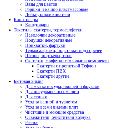
Вазы для цветов
Горшки и кашпо пластмассовые
Лейки, опрыскиватели
Канцтовары
Канцтовары
Текстиль, скатерти, термосалфетки
Наволочки декоративные
Подушки декоративные
Прихватки, фартуки
Термосалфетки, подставки под горячее
Шторы, портьеры, тюль
Скатерти, салфетки столовые и комплекты
Скатерти с пропиткой Тефлон
Скатерти ПВХ
Скатерти другие
Бытовая химия
Для мытья посуды, овощей и фруктов
Для посудомоечных машин
Для стирки
Уход за ванной и туалетом
Уход за всеми видами плит
Чистящие и моющие средства
Освежители, очистители воздуха
Разное
Уход за обувью