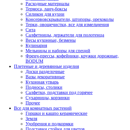
Расходные материалы
Термоса, ланч-боксы
Силикон для кухни
Консервовскрыватели, штопоры, орехоколы
Терки, овощечистки, все для измельчения
Сита
Салфетницы, держатели для полотенца
Весы кухонные, безмены
Кулинария
Мельницы и наборы для специй
Френч-прессы, кофейники, кружки дорожные,
BODUM
Плетеные и деревянные изделия
Доски разделочные
Вазы декоративные
Кухонная утварь
Подносы, столики
Салфетки, подставки под горячее
Сухарницы, корзинки
Прочее
Все для комнатных растений
Горшки и кашпо керамические
Земля
Удобрения и подкормки
Подставки стойки для цветов