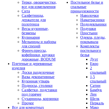
Терки, овощечистки,
Постельное белье и
все для измельчения
спальные
Сита
принадлежности
Салфетницы,
Наволочки
держатели для
Наматрасники
полотенца
Пододеяльники
Весы кухонные,
Подушки
безмены
Простыни
Кулинария
Одеяла, пледы,
Мельницы и наборы
покрывала
для специй
Комплекты
Френч-прессы,
постельного
кофейники, кружки
белья
дорожные, BODUM
Дуэт
Плетеные и деревянные
Евро
изделия
2
Доски разделочные
спальный
Вазы декоративные
1,5
Кухонная утварь
спальный
Подносы, столики
Сатин
Салфетки, подставки
Бамбук
под горячее
Лен
Сухарницы, корзинки
Шелк
Прочее
Перкаль
Все для комнатных
Мако