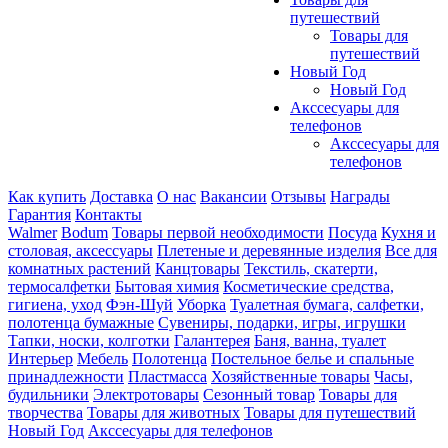
путешествий
Товары для
путешествий
Новый Год
Новый Год
Акссесуары для
телефонов
Акссесуары для
телефонов
Как купить
Доставка
О нас
Вакансии
Отзывы
Награды
Гарантия
Контакты
Walmer
Bodum
Товары первой необходимости
Посуда
Кухня и
столовая, аксессуары
Плетеные и деревянные изделия
Все для
комнатных растений
Канцтовары
Текстиль, скатерти,
термосалфетки
Бытовая химия
Косметические средства,
гигиена, уход
Фэн-Шуй
Уборка
Туалетная бумага, салфетки,
полотенца бумажные
Сувениры, подарки, игры, игрушки
Тапки, носки, колготки
Галантерея
Баня, ванна, туалет
Интерьер
Мебель
Полотенца
Постельное белье и спальные
принадлежности
Пластмасса
Хозяйственные товары
Часы,
будильники
Электротовары
Сезонный товар
Товары для
творчества
Товары для животных
Товары для путешествий
Новый Год
Акссесуары для телефонов