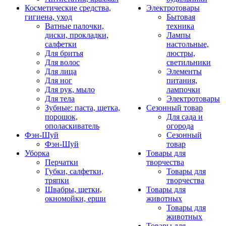
Косметические средства,
Электротовары
гигиена, уход
Бытовая
Ватные палочки,
техника
диски, прокладки,
Лампы
салфетки
настольные,
Для бритья
люстры,
Для волос
светильники
Для лица
Элементы
Для ног
питания,
Для рук, мыло
лампочки
Для тела
Электротовары
Зубные: паста, щетка,
Сезонный товар
порошок,
Для сада и
ополаскиватель
огорода
Фэн-Шуй
Сезонный
Фэн-Шуй
товар
Уборка
Товары для
Перчатки
творчества
Губки, салфетки,
Товары для
тряпки
творчества
Швабры, щетки,
Товары для
окномойки, ерши
животных
Товары для
животных
Товары для