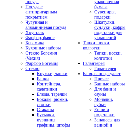
посуда
упаковочная
Посуда с
бумага
антипригарным
Сувениры,
покрытием
подарки
Чугунная и
Шкатулки,
алюминиевая посуда
сундуки, кофры
Хрусталь
подставки для
Фарфор, фаянс
украшений
Керамика
Тапки, носки,
Кухонные наборы
колготки
Стекло Богемия
Тапки, носки,
(Чехия)
колготки
Фарфор Богемия
Галантерея
Стекло
Галантерея
Кружки, чашки
Баня, ванна, туалет
Банки
Прочее
Контейнера,
Банные наборы
салатники
Для бани и
Блюда, тарелки
сауны
Бокалы, рюмки,
Мочалки,
стопки
губки
Стаканы
Ерши и
Бутылки,
подставки
кувшины,
Занавесы для
графины, штофы
ванной и