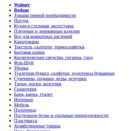
Walmer
Bodum
Товары первой необходимости
Посуда
Кухня и столовая, аксессуары
Плетеные и деревянные изделия
Все для комнатных растений
Канцтовары
Текстиль, скатерти, термосалфетки
Бытовая химия
Косметические средства, гигиена, уход
Фэн-Шуй
Уборка
Туалетная бумага, салфетки, полотенца бумажные
Сувениры, подарки, игры, игрушки
Тапки, носки, колготки
Галантерея
Баня, ванна, туалет
Интерьер
Мебель
Полотенца
Постельное белье и спальные принадлежности
Пластмасса
Хозяйственные товары