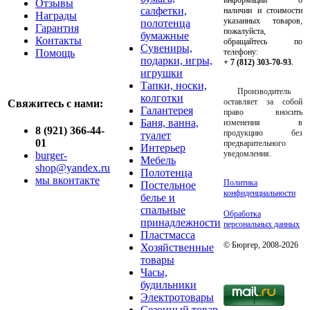
Отзывы
салфетки,
наличии и стоимости
Награды
указанных товаров,
полотенца
Гарантия
пожалуйста,
бумажные
Контакты
обращайтесь по
Сувениры,
Помощь
телефону:
подарки, игры,
+ 7 (812) 303-70-93
.
игрушки
Тапки, носки,
Производитель
колготки
оставляет за собой
Свяжитесь с нами:
Галантерея
право вносить
Баня, ванна,
изменения в
8 (921) 366-44-
продукцию без
туалет
01
предварительного
Интерьер
уведомления.
burger-
Мебель
shop@yandex.ru
Полотенца
мы вконтакте
Политика
Постельное
конфиденциальности
белье и
спальные
Обработка
принадлежности
персональных данных
Пластмасса
© Бюргер, 2008-2026
Хозяйственные
товары
Часы,
будильники
Электротовары
Сезонный товар