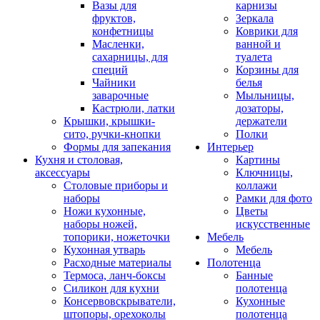
Вазы для
карнизы
фруктов,
Зеркала
конфетницы
Коврики для
Масленки,
ванной и
сахарницы, для
туалета
специй
Корзины для
Чайники
белья
заварочные
Мыльницы,
Кастрюли, латки
дозаторы,
Крышки, крышки-
держатели
сито, ручки-кнопки
Полки
Формы для запекания
Интерьер
Кухня и столовая,
Картины
аксессуары
Ключницы,
Столовые приборы и
коллажи
наборы
Рамки для фото
Ножи кухонные,
Цветы
наборы ножей,
искусственные
топорики, ножеточки
Мебель
Кухонная утварь
Мебель
Расходные материалы
Полотенца
Термоса, ланч-боксы
Банные
Силикон для кухни
полотенца
Консервовскрыватели,
Кухонные
штопоры, орехоколы
полотенца