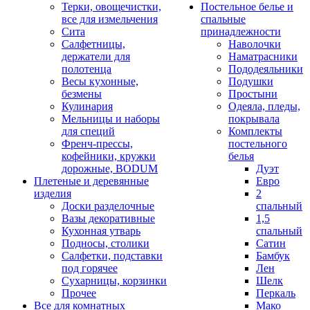
Терки, овощечистки,
Постельное белье и
все для измельчения
спальные
Сита
принадлежности
Салфетницы,
Наволочки
держатели для
Наматрасники
полотенца
Пододеяльники
Весы кухонные,
Подушки
безмены
Простыни
Кулинария
Одеяла, пледы,
Мельницы и наборы
покрывала
для специй
Комплекты
Френч-прессы,
постельного
кофейники, кружки
белья
дорожные, BODUM
Дуэт
Плетеные и деревянные
Евро
изделия
2
Доски разделочные
спальный
Вазы декоративные
1,5
Кухонная утварь
спальный
Подносы, столики
Сатин
Салфетки, подставки
Бамбук
под горячее
Лен
Сухарницы, корзинки
Шелк
Прочее
Перкаль
Все для комнатных
Мако