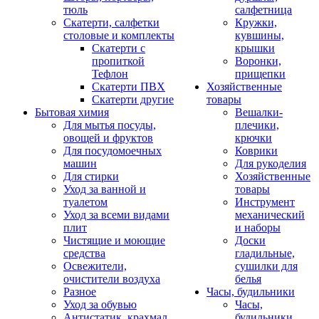
тюль
салфетница
Скатерти, салфетки
Кружки,
столовые и комплекты
кувшины,
Скатерти с
крышки
пропиткой
Воронки,
Тефлон
прищепки
Скатерти ПВХ
Хозяйственные
Скатерти другие
товары
Бытовая химия
Вешалки-
Для мытья посуды,
плечики,
овощей и фруктов
крючки
Для посудомоечных
Коврики
машин
Для рукоделия
Для стирки
Хозяйственные
Уход за ванной и
товары
туалетом
Инструмент
Уход за всеми видами
механический
плит
и наборы
Чистящие и моющие
Доски
средства
гладильные,
Освежители,
сушилки для
очистители воздуха
белья
Разное
Часы, будильники
Уход за обувью
Часы,
Антистатик, крахмал
будильники