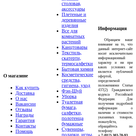
столовая,
аксессуары
Плетеные и
деревянные
изделия
Информация
Все для
комнатных
Обращаем ваше
растений
внимание на то, что
Канцтовары
данный интернет-сайт
Текстиль,
носит исключительно
скатерти,
информационный
характер и ни при
термосалфетки
каких условиях не
Бытовая химия
является публичной
Косметические
О магазине
офертой,
средства,
определяемой
гигиена, уход
положениями Статьи
Как купить
437(2) Гражданского
Фэн-Шуй
Доставка
кодекса Российской
Уборка
О нас
Федерации. Для
Туалетная
Вакансии
получения подробной
бумага,
информации о
Отзывы
салфетки,
наличии и стоимости
Награды
указанных товаров,
полотенца
Гарантия
пожалуйста,
бумажные
Контакты
обращайтесь по
Сувениры,
Помощь
телефону:
подарки, игры,
+ 7 (812) 303-70-93
.