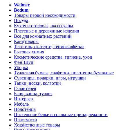
Walmer
Bodum
Товары первой необходимости
Посуда
Кухня и столовая, аксессуары
Плетеные и деревянные изделия
Все для комнатных растений
Канцтовары
Текстиль, скатерти, термосалфетки
Бытовая химия
Косметические средства, гигиена, уход
Фэн-Шуй
Уборка
Туалетная бумага, салфетки, полотенца бумажные
Сувениры, подарки, игры, игрушки
Тапки, носки, колготки
Галантерея
Баня, ванна, туалет
Интерьер
Мебель
Полотенца
Постельное белье и спальные принадлежности
Пластмасса
Хозяйственные товары