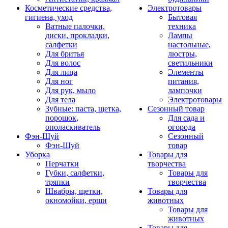
Косметические средства,
Электротовары
гигиена, уход
Бытовая
Ватные палочки,
техника
диски, прокладки,
Лампы
салфетки
настольные,
Для бритья
люстры,
Для волос
светильники
Для лица
Элементы
Для ног
питания,
Для рук, мыло
лампочки
Для тела
Электротовары
Зубные: паста, щетка,
Сезонный товар
порошок,
Для сада и
ополаскиватель
огорода
Фэн-Шуй
Сезонный
Фэн-Шуй
товар
Уборка
Товары для
Перчатки
творчества
Губки, салфетки,
Товары для
тряпки
творчества
Швабры, щетки,
Товары для
окномойки, ерши
животных
Товары для
животных
Товары для