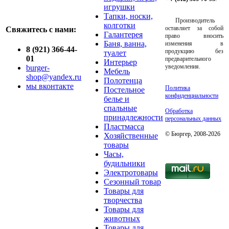
игрушки
Тапки, носки,
Производитель
колготки
оставляет за собой
Свяжитесь с нами:
Галантерея
право вносить
Баня, ванна,
изменения в
8 (921) 366-44-
продукцию без
туалет
01
предварительного
Интерьер
уведомления.
burger-
Мебель
shop@yandex.ru
Полотенца
мы вконтакте
Политика
Постельное
конфиденциальности
белье и
спальные
Обработка
принадлежности
персональных данных
Пластмасса
© Бюргер, 2008-2026
Хозяйственные
товары
Часы,
будильники
Электротовары
Сезонный товар
Товары для
творчества
Товары для
животных
Товары для