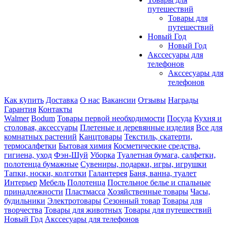
путешествий
Товары для
путешествий
Новый Год
Новый Год
Акссесуары для
телефонов
Акссесуары для
телефонов
Как купить
Доставка
О нас
Вакансии
Отзывы
Награды
Гарантия
Контакты
Walmer
Bodum
Товары первой необходимости
Посуда
Кухня и
столовая, аксессуары
Плетеные и деревянные изделия
Все для
комнатных растений
Канцтовары
Текстиль, скатерти,
термосалфетки
Бытовая химия
Косметические средства,
гигиена, уход
Фэн-Шуй
Уборка
Туалетная бумага, салфетки,
полотенца бумажные
Сувениры, подарки, игры, игрушки
Тапки, носки, колготки
Галантерея
Баня, ванна, туалет
Интерьер
Мебель
Полотенца
Постельное белье и спальные
принадлежности
Пластмасса
Хозяйственные товары
Часы,
будильники
Электротовары
Сезонный товар
Товары для
творчества
Товары для животных
Товары для путешествий
Новый Год
Акссесуары для телефонов