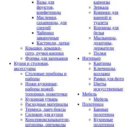
Вазы для
карнизы
фруктов,
Зеркала
конфетницы
Коврики для
Масленки,
ванной и
сахарницы, для
туалета
специй
Корзины для
Чайники
белья
заварочные
Мыльницы,
Кастрюли, латки
дозаторы,
Крышки, крышки-
держатели
сито, ручки-кнопки
Полки
Формы для запекания
Интерьер
Кухня и столовая,
Картины
аксессуары
Ключницы,
Столовые приборы и
коллажи
наборы
Рамки для фото
Ножи кухонные,
Цветы
наборы ножей,
искусственные
топорики, ножеточки
Мебель
Кухонная утварь
Мебель
Расходные материалы
Полотенца
Термоса, ланч-боксы
Банные
Силикон для кухни
полотенца
Консервовскрыватели,
Кухонные
штопоры, орехоколы
полотенца