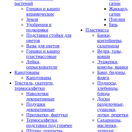
растений
сатин
Горшки и кашпо
Жаккард-
керамические
сатин
Земля
Поплин
Удобрения и
Бязь
подкормки
Пластмасса
Подставки стойки для
Банки,
цветов
контейнеры,
Вазы для цветов
салатницы
Горшки и кашпо
Ведра, тазы,
пластмассовые
ковши
Лейки,
Этажерки,
опрыскиватели
комоды, ящики
Канцтовары
Баки, бидоны,
Канцтовары
фляги
Текстиль, скатерти,
Подносы,
термосалфетки
хлебницы,
Наволочки
блюда
декоративные
Доски
Подушки
разделочные,
декоративные
сушилки,
Прихватки, фартуки
лотки, решетки
Термосалфетки,
Сахарницы,
подставки под горячее
масленки,
Шторы, портьеры,
дуршлаг,