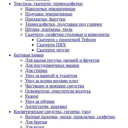
Текстиль, скатерти, термосалфетки
Наволочки декоративные
Подушки декоративные
Прихватки, фартуки
Термосалфетки, подставки под горячее
Шторы, портьеры, тюль
Скатерти, салфетки столовые и комплекты
Скатерти с пропиткой Тефлон
Скатерти ПВХ
Скатерти другие
Бытовая химия
Для мытья посуды, овощей и фруктов
Для посудомоечных машин
Для стирки
Уход за ванной и туалетом
Уход за всеми видами плит
Чистящие и моющие средства
Освежители, очистители воздуха
Разное
Уход за обувью
Антистатик, крахмал
Косметические средства, гигиена, уход
Ватные палочки, диски, прокладки, салфетки
Для бритья
Для волос