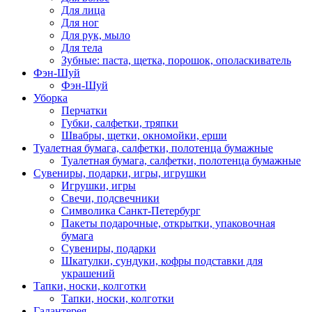
Для лица
Для ног
Для рук, мыло
Для тела
Зубные: паста, щетка, порошок, ополаскиватель
Фэн-Шуй
Фэн-Шуй
Уборка
Перчатки
Губки, салфетки, тряпки
Швабры, щетки, окномойки, ерши
Туалетная бумага, салфетки, полотенца бумажные
Туалетная бумага, салфетки, полотенца бумажные
Сувениры, подарки, игры, игрушки
Игрушки, игры
Свечи, подсвечники
Символика Санкт-Петербург
Пакеты подарочные, открытки, упаковочная
бумага
Сувениры, подарки
Шкатулки, сундуки, кофры подставки для
украшений
Тапки, носки, колготки
Тапки, носки, колготки
Галантерея