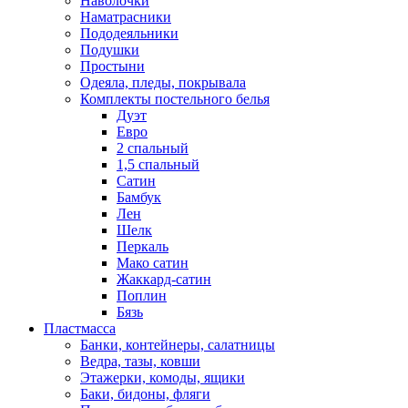
Наволочки
Наматрасники
Пододеяльники
Подушки
Простыни
Одеяла, пледы, покрывала
Комплекты постельного белья
Дуэт
Евро
2 спальный
1,5 спальный
Сатин
Бамбук
Лен
Шелк
Перкаль
Мако сатин
Жаккард-сатин
Поплин
Бязь
Пластмасса
Банки, контейнеры, салатницы
Ведра, тазы, ковши
Этажерки, комоды, ящики
Баки, бидоны, фляги