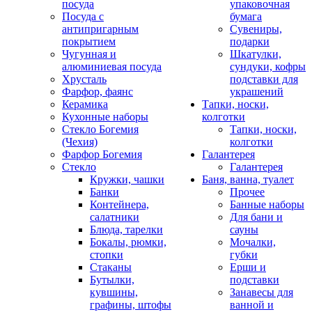
посуда
упаковочная
Посуда с
бумага
антипригарным
Сувениры,
покрытием
подарки
Чугунная и
Шкатулки,
алюминиевая посуда
сундуки, кофры
Хрусталь
подставки для
Фарфор, фаянс
украшений
Керамика
Тапки, носки,
Кухонные наборы
колготки
Стекло Богемия
Тапки, носки,
(Чехия)
колготки
Фарфор Богемия
Галантерея
Стекло
Галантерея
Кружки, чашки
Баня, ванна, туалет
Банки
Прочее
Контейнера,
Банные наборы
салатники
Для бани и
Блюда, тарелки
сауны
Бокалы, рюмки,
Мочалки,
стопки
губки
Стаканы
Ерши и
Бутылки,
подставки
кувшины,
Занавесы для
графины, штофы
ванной и