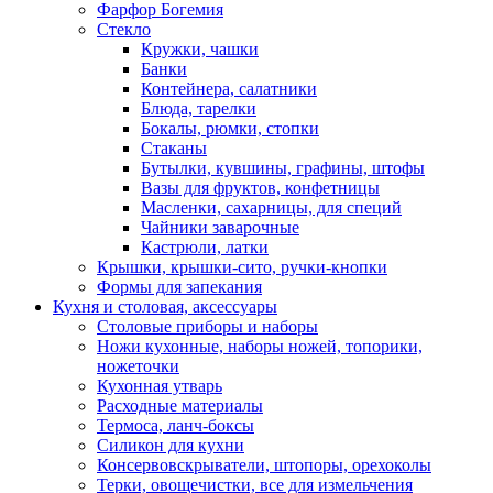
Фарфор Богемия
Стекло
Кружки, чашки
Банки
Контейнера, салатники
Блюда, тарелки
Бокалы, рюмки, стопки
Стаканы
Бутылки, кувшины, графины, штофы
Вазы для фруктов, конфетницы
Масленки, сахарницы, для специй
Чайники заварочные
Кастрюли, латки
Крышки, крышки-сито, ручки-кнопки
Формы для запекания
Кухня и столовая, аксессуары
Столовые приборы и наборы
Ножи кухонные, наборы ножей, топорики,
ножеточки
Кухонная утварь
Расходные материалы
Термоса, ланч-боксы
Силикон для кухни
Консервовскрыватели, штопоры, орехоколы
Терки, овощечистки, все для измельчения