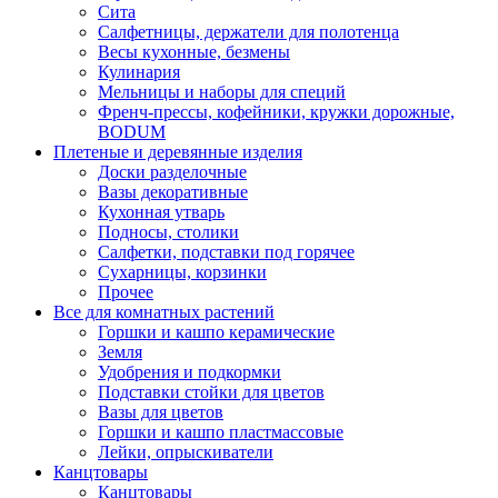
Сита
Салфетницы, держатели для полотенца
Весы кухонные, безмены
Кулинария
Мельницы и наборы для специй
Френч-прессы, кофейники, кружки дорожные,
BODUM
Плетеные и деревянные изделия
Доски разделочные
Вазы декоративные
Кухонная утварь
Подносы, столики
Салфетки, подставки под горячее
Сухарницы, корзинки
Прочее
Все для комнатных растений
Горшки и кашпо керамические
Земля
Удобрения и подкормки
Подставки стойки для цветов
Вазы для цветов
Горшки и кашпо пластмассовые
Лейки, опрыскиватели
Канцтовары
Канцтовары