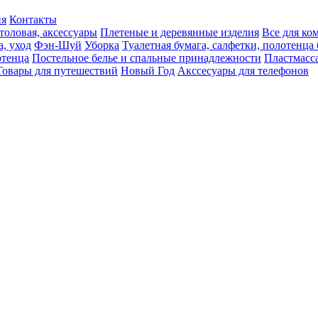
ия
Контакты
толовая, аксессуары
Плетеные и деревянные изделия
Все для ко
а, уход
Фэн-Шуй
Уборка
Туалетная бумага, салфетки, полотенц
тенца
Постельное белье и спальные принадлежности
Пластмасс
Товары для путешествий
Новый Год
Акссесуары для телефонов