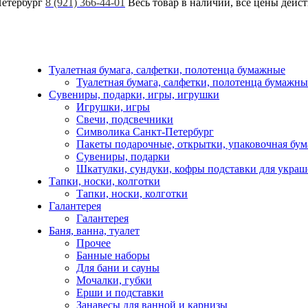
Петербург
8 (921) 366-44-01
Весь товар в наличии, все цены дейс
Туалетная бумага, салфетки, полотенца бумажные
Туалетная бумага, салфетки, полотенца бумажны
Сувениры, подарки, игры, игрушки
Игрушки, игры
Свечи, подсвечники
Символика Санкт-Петербург
Пакеты подарочные, открытки, упаковочная бум
Сувениры, подарки
Шкатулки, сундуки, кофры подставки для укра
Тапки, носки, колготки
Тапки, носки, колготки
Галантерея
Галантерея
Баня, ванна, туалет
Прочее
Банные наборы
Для бани и сауны
Мочалки, губки
Ерши и подставки
Занавесы для ванной и карнизы