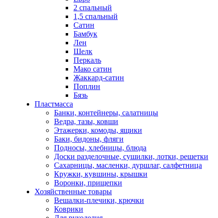
2 спальный
1,5 спальный
Сатин
Бамбук
Лен
Шелк
Перкаль
Мако сатин
Жаккард-сатин
Поплин
Бязь
Пластмасса
Банки, контейнеры, салатницы
Ведра, тазы, ковши
Этажерки, комоды, ящики
Баки, бидоны, фляги
Подносы, хлебницы, блюда
Доски разделочные, сушилки, лотки, решетки
Сахарницы, масленки, дуршлаг, салфетница
Кружки, кувшины, крышки
Воронки, прищепки
Хозяйственные товары
Вешалки-плечики, крючки
Коврики
Для рукоделия