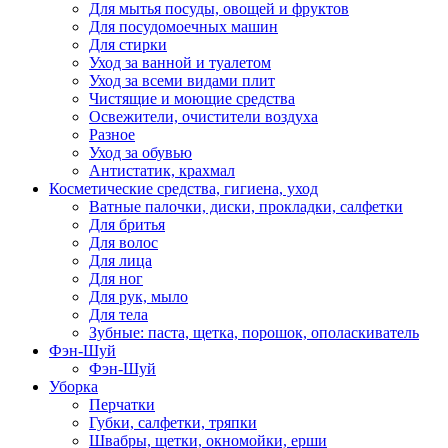
Для мытья посуды, овощей и фруктов
Для посудомоечных машин
Для стирки
Уход за ванной и туалетом
Уход за всеми видами плит
Чистящие и моющие средства
Освежители, очистители воздуха
Разное
Уход за обувью
Антистатик, крахмал
Косметические средства, гигиена, уход
Ватные палочки, диски, прокладки, салфетки
Для бритья
Для волос
Для лица
Для ног
Для рук, мыло
Для тела
Зубные: паста, щетка, порошок, ополаскиватель
Фэн-Шуй
Фэн-Шуй
Уборка
Перчатки
Губки, салфетки, тряпки
Швабры, щетки, окномойки, ерши