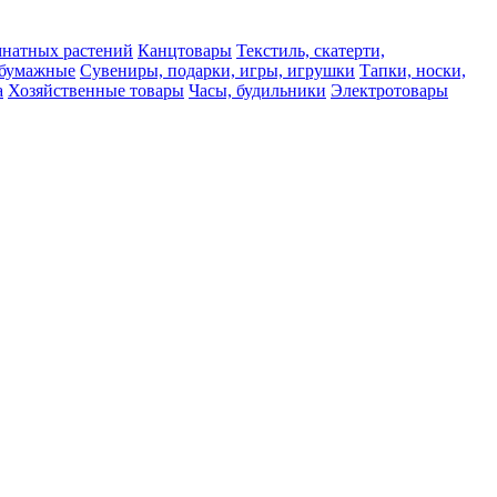
мнатных растений
Канцтовары
Текстиль, скатерти,
а бумажные
Сувениры, подарки, игры, игрушки
Тапки, носки,
а
Хозяйственные товары
Часы, будильники
Электротовары