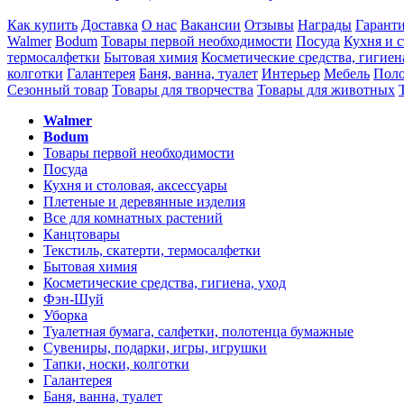
Как купить
Доставка
О нас
Вакансии
Отзывы
Награды
Гарант
Walmer
Bodum
Товары первой необходимости
Посуда
Кухня и с
термосалфетки
Бытовая химия
Косметические средства, гигиен
колготки
Галантерея
Баня, ванна, туалет
Интерьер
Мебель
Поло
Сезонный товар
Товары для творчества
Товары для животных
Walmer
Bodum
Товары первой необходимости
Посуда
Кухня и столовая, аксессуары
Плетеные и деревянные изделия
Все для комнатных растений
Канцтовары
Текстиль, скатерти, термосалфетки
Бытовая химия
Косметические средства, гигиена, уход
Фэн-Шуй
Уборка
Туалетная бумага, салфетки, полотенца бумажные
Сувениры, подарки, игры, игрушки
Тапки, носки, колготки
Галантерея
Баня, ванна, туалет