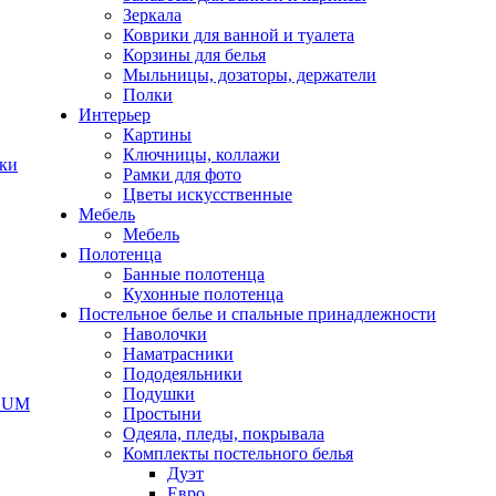
Зеркала
Коврики для ванной и туалета
Корзины для белья
Мыльницы, дозаторы, держатели
Полки
Интерьер
Картины
Ключницы, коллажи
чки
Рамки для фото
Цветы искусственные
Мебель
Мебель
Полотенца
Банные полотенца
Кухонные полотенца
Постельное белье и спальные принадлежности
Наволочки
Наматрасники
Пододеяльники
Подушки
ODUM
Простыни
Одеяла, пледы, покрывала
Комплекты постельного белья
Дуэт
Евро