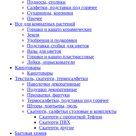
Подносы, столики
Салфетки, подставки под горячее
Сухарницы, корзинки
Прочее
Все для комнатных растений
Горшки и кашпо керамические
Земля
Удобрения и подкормки
Подставки стойки для цветов
Вазы для цветов
Горшки и кашпо пластмассовые
Лейки, опрыскиватели
Канцтовары
Канцтовары
Текстиль, скатерти, термосалфетки
Наволочки декоративные
Подушки декоративные
Прихватки, фартуки
Термосалфетки, подставки под горячее
Шторы, портьеры, тюль
Скатерти, салфетки столовые и комплекты
Скатерти с пропиткой Тефлон
Скатерти ПВХ
Скатерти другие
Бытовая химия