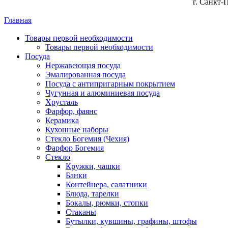
г. Санкт-
Главная
Товары первой необходимости
Товары первой необходимости
Посуда
Нержавеющая посуда
Эмалированная посуда
Посуда с антипригарным покрытием
Чугунная и алюминиевая посуда
Хрусталь
Фарфор, фаянс
Керамика
Кухонные наборы
Стекло Богемия (Чехия)
Фарфор Богемия
Стекло
Кружки, чашки
Банки
Контейнера, салатники
Блюда, тарелки
Бокалы, рюмки, стопки
Стаканы
Бутылки, кувшины, графины, штофы