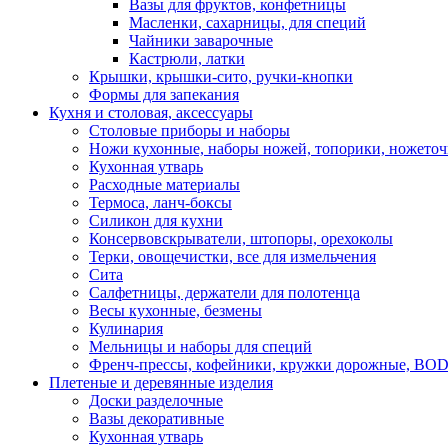
Вазы для фруктов, конфетницы
Масленки, сахарницы, для специй
Чайники заварочные
Кастрюли, латки
Крышки, крышки-сито, ручки-кнопки
Формы для запекания
Кухня и столовая, аксессуары
Столовые приборы и наборы
Ножи кухонные, наборы ножей, топорики, ножето
Кухонная утварь
Расходные материалы
Термоса, ланч-боксы
Силикон для кухни
Консервовскрыватели, штопоры, орехоколы
Терки, овощечистки, все для измельчения
Сита
Салфетницы, держатели для полотенца
Весы кухонные, безмены
Кулинария
Мельницы и наборы для специй
Френч-прессы, кофейники, кружки дорожные, B
Плетеные и деревянные изделия
Доски разделочные
Вазы декоративные
Кухонная утварь