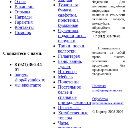
О нас
Федерации. Для
Туалетная
Вакансии
получения подробной
бумага,
информации о
Отзывы
салфетки,
наличии и стоимости
Награды
указанных товаров,
полотенца
Гарантия
пожалуйста,
бумажные
Контакты
обращайтесь по
Сувениры,
Помощь
телефону:
подарки, игры,
+ 7 (812) 303-70-93
.
игрушки
Тапки, носки,
Производитель
колготки
оставляет за собой
Свяжитесь с нами:
Галантерея
право вносить
Баня, ванна,
изменения в
8 (921) 366-44-
продукцию без
туалет
01
предварительного
Интерьер
уведомления.
burger-
Мебель
shop@yandex.ru
Полотенца
мы вконтакте
Политика
Постельное
конфиденциальности
белье и
спальные
Обработка
принадлежности
персональных данных
Пластмасса
© Бюргер, 2008-2026
Хозяйственные
товары
Часы,