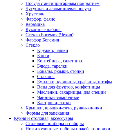
Посуда с антипригарным покрытием
Чугунная и алюминиевая посуда
Хрусталь
Фарфор, фаянс
Керамика
Кухонные наборы
Стекло Богемия (Чехия)
Фарфор Богемия
Стекло
Кружки, чашки
Банки
Контейнера, салатники
Блюда, тарелки
Бокалы, рюмки, стопки
Стаканы
Бутылки, кувшины, графины, штофы
Вазы для фруктов, конфетницы
Масленки, сахарницы, для специй
Чайники заварочные
Кастрюли, латки
Крышки, крышки-сито, ручки-кнопки
Формы для запекания
Кухня и столовая, аксессуары
Столовые приборы и наборы
Ножи кухонные, наборы ножей, топорики,