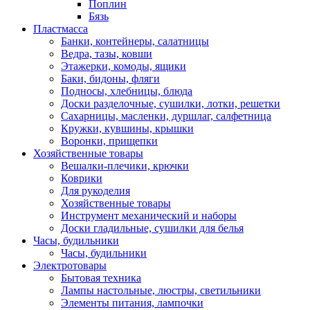
Поплин
Бязь
Пластмасса
Банки, контейнеры, салатницы
Ведра, тазы, ковши
Этажерки, комоды, ящики
Баки, бидоны, фляги
Подносы, хлебницы, блюда
Доски разделочные, сушилки, лотки, решетки
Сахарницы, масленки, дуршлаг, салфетница
Кружки, кувшины, крышки
Воронки, прищепки
Хозяйственные товары
Вешалки-плечики, крючки
Коврики
Для рукоделия
Хозяйственные товары
Инструмент механический и наборы
Доски гладильные, сушилки для белья
Часы, будильники
Часы, будильники
Электротовары
Бытовая техника
Лампы настольные, люстры, светильники
Элементы питания, лампочки