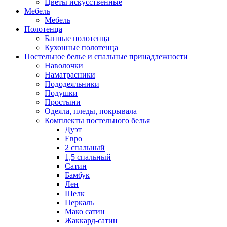
Цветы искусственные
Мебель
Мебель
Полотенца
Банные полотенца
Кухонные полотенца
Постельное белье и спальные принадлежности
Наволочки
Наматрасники
Пододеяльники
Подушки
Простыни
Одеяла, пледы, покрывала
Комплекты постельного белья
Дуэт
Евро
2 спальный
1,5 спальный
Сатин
Бамбук
Лен
Шелк
Перкаль
Мако сатин
Жаккард-сатин