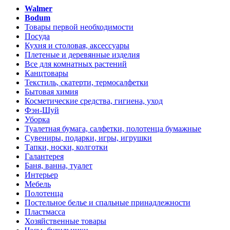
Walmer
Bodum
Товары первой необходимости
Посуда
Кухня и столовая, аксессуары
Плетеные и деревянные изделия
Все для комнатных растений
Канцтовары
Текстиль, скатерти, термосалфетки
Бытовая химия
Косметические средства, гигиена, уход
Фэн-Шуй
Уборка
Туалетная бумага, салфетки, полотенца бумажные
Сувениры, подарки, игры, игрушки
Тапки, носки, колготки
Галантерея
Баня, ванна, туалет
Интерьер
Мебель
Полотенца
Постельное белье и спальные принадлежности
Пластмасса
Хозяйственные товары