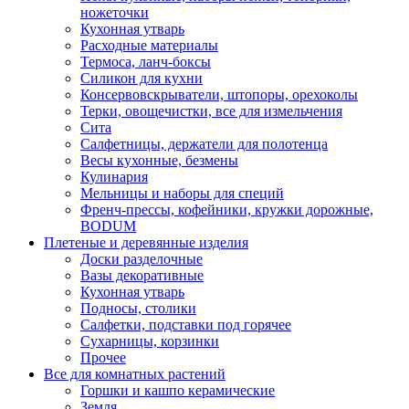
ножеточки
Кухонная утварь
Расходные материалы
Термоса, ланч-боксы
Силикон для кухни
Консервовскрыватели, штопоры, орехоколы
Терки, овощечистки, все для измельчения
Сита
Салфетницы, держатели для полотенца
Весы кухонные, безмены
Кулинария
Мельницы и наборы для специй
Френч-прессы, кофейники, кружки дорожные,
BODUM
Плетеные и деревянные изделия
Доски разделочные
Вазы декоративные
Кухонная утварь
Подносы, столики
Салфетки, подставки под горячее
Сухарницы, корзинки
Прочее
Все для комнатных растений
Горшки и кашпо керамические
Земля