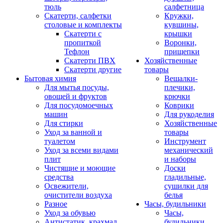
тюль
салфетница
Скатерти, салфетки
Кружки,
столовые и комплекты
кувшины,
Скатерти с
крышки
пропиткой
Воронки,
Тефлон
прищепки
Скатерти ПВХ
Хозяйственные
Скатерти другие
товары
Бытовая химия
Вешалки-
Для мытья посуды,
плечики,
овощей и фруктов
крючки
Для посудомоечных
Коврики
машин
Для рукоделия
Для стирки
Хозяйственные
Уход за ванной и
товары
туалетом
Инструмент
Уход за всеми видами
механический
плит
и наборы
Чистящие и моющие
Доски
средства
гладильные,
Освежители,
сушилки для
очистители воздуха
белья
Разное
Часы, будильники
Уход за обувью
Часы,
Антистатик, крахмал
будильники