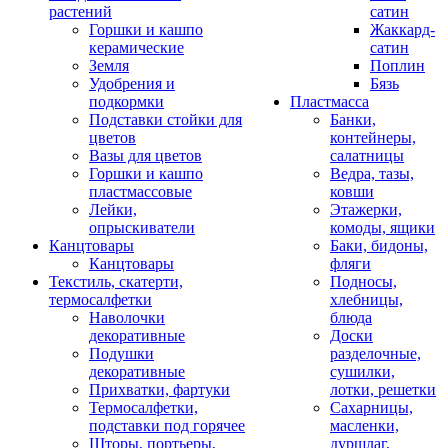
растений
сатин
Горшки и кашпо
Жаккард-
керамические
сатин
Земля
Поплин
Удобрения и
Бязь
подкормки
Пластмасса
Подставки стойки для
Банки,
цветов
контейнеры,
Вазы для цветов
салатницы
Горшки и кашпо
Ведра, тазы,
пластмассовые
ковши
Лейки,
Этажерки,
опрыскиватели
комоды, ящики
Канцтовары
Баки, бидоны,
Канцтовары
фляги
Текстиль, скатерти,
Подносы,
термосалфетки
хлебницы,
Наволочки
блюда
декоративные
Доски
Подушки
разделочные,
декоративные
сушилки,
Прихватки, фартуки
лотки, решетки
Термосалфетки,
Сахарницы,
подставки под горячее
масленки,
Шторы, портьеры,
дуршлаг,