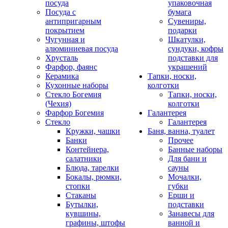
посуда
упаковочная
Посуда с
бумага
антипригарным
Сувениры,
покрытием
подарки
Чугунная и
Шкатулки,
алюминиевая посуда
сундуки, кофры
Хрусталь
подставки для
Фарфор, фаянс
украшений
Керамика
Тапки, носки,
Кухонные наборы
колготки
Стекло Богемия
Тапки, носки,
(Чехия)
колготки
Фарфор Богемия
Галантерея
Стекло
Галантерея
Кружки, чашки
Баня, ванна, туалет
Банки
Прочее
Контейнера,
Банные наборы
салатники
Для бани и
Блюда, тарелки
сауны
Бокалы, рюмки,
Мочалки,
стопки
губки
Стаканы
Ерши и
Бутылки,
подставки
кувшины,
Занавесы для
графины, штофы
ванной и