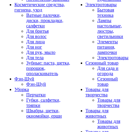
Косметические средства,
Электротовары
гигиена, уход
Бытовая
Ватные палочки,
техника
диски, прокладки,
Лампы
салфетки
настольные,
Для бритья
люстры,
Для волос
светильники
Для лица
Элементы
Для ног
питания,
Для рук, мыло
лампочки
Для тела
Электротовары
Зубные: паста, щетка,
Сезонный товар
порошок,
Для сада и
ополаскиватель
огорода
Фэн-Шуй
Сезонный
Фэн-Шуй
товар
Уборка
Товары для
Перчатки
творчества
Губки, салфетки,
Товары для
тряпки
творчества
Швабры, щетки,
Товары для
окномойки, ерши
животных
Товары для
животных
Товары для