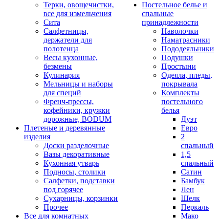
Терки, овощечистки,
Постельное белье и
все для измельчения
спальные
Сита
принадлежности
Салфетницы,
Наволочки
держатели для
Наматрасники
полотенца
Пододеяльники
Весы кухонные,
Подушки
безмены
Простыни
Кулинария
Одеяла, пледы,
Мельницы и наборы
покрывала
для специй
Комплекты
Френч-прессы,
постельного
кофейники, кружки
белья
дорожные, BODUM
Дуэт
Плетеные и деревянные
Евро
изделия
2
Доски разделочные
спальный
Вазы декоративные
1,5
Кухонная утварь
спальный
Подносы, столики
Сатин
Салфетки, подставки
Бамбук
под горячее
Лен
Сухарницы, корзинки
Шелк
Прочее
Перкаль
Все для комнатных
Мако