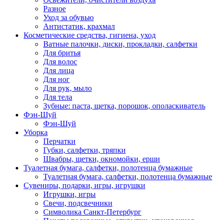
Разное
Уход за обувью
Антистатик, крахмал
Косметические средства, гигиена, уход
Ватные палочки, диски, прокладки, салфетки
Для бритья
Для волос
Для лица
Для ног
Для рук, мыло
Для тела
Зубные: паста, щетка, порошок, ополаскиватель
Фэн-Шуй
Фэн-Шуй
Уборка
Перчатки
Губки, салфетки, тряпки
Швабры, щетки, окномойки, ерши
Туалетная бумага, салфетки, полотенца бумажные
Туалетная бумага, салфетки, полотенца бумажные
Сувениры, подарки, игры, игрушки
Игрушки, игры
Свечи, подсвечники
Символика Санкт-Петербург