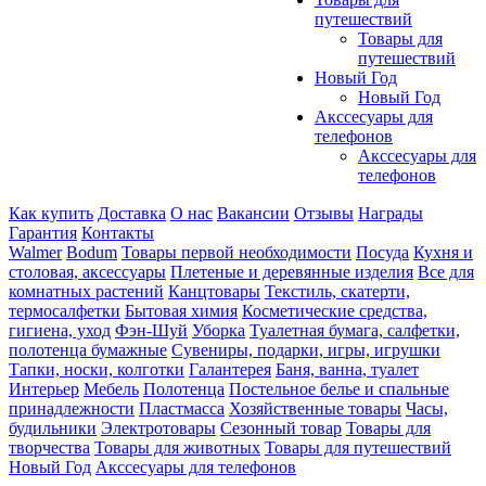
путешествий
Товары для
путешествий
Новый Год
Новый Год
Акссесуары для
телефонов
Акссесуары для
телефонов
Как купить
Доставка
О нас
Вакансии
Отзывы
Награды
Гарантия
Контакты
Walmer
Bodum
Товары первой необходимости
Посуда
Кухня и
столовая, аксессуары
Плетеные и деревянные изделия
Все для
комнатных растений
Канцтовары
Текстиль, скатерти,
термосалфетки
Бытовая химия
Косметические средства,
гигиена, уход
Фэн-Шуй
Уборка
Туалетная бумага, салфетки,
полотенца бумажные
Сувениры, подарки, игры, игрушки
Тапки, носки, колготки
Галантерея
Баня, ванна, туалет
Интерьер
Мебель
Полотенца
Постельное белье и спальные
принадлежности
Пластмасса
Хозяйственные товары
Часы,
будильники
Электротовары
Сезонный товар
Товары для
творчества
Товары для животных
Товары для путешествий
Новый Год
Акссесуары для телефонов