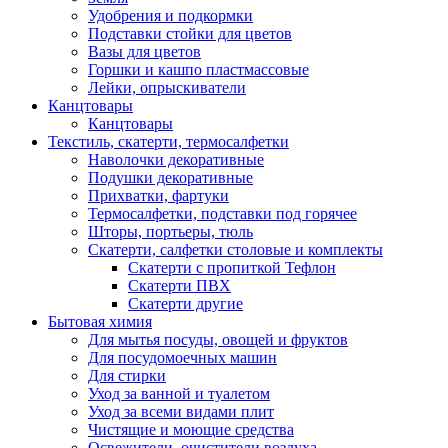
Удобрения и подкормки
Подставки стойки для цветов
Вазы для цветов
Горшки и кашпо пластмассовые
Лейки, опрыскиватели
Канцтовары
Канцтовары
Текстиль, скатерти, термосалфетки
Наволочки декоративные
Подушки декоративные
Прихватки, фартуки
Термосалфетки, подставки под горячее
Шторы, портьеры, тюль
Скатерти, салфетки столовые и комплекты
Скатерти с пропиткой Тефлон
Скатерти ПВХ
Скатерти другие
Бытовая химия
Для мытья посуды, овощей и фруктов
Для посудомоечных машин
Для стирки
Уход за ванной и туалетом
Уход за всеми видами плит
Чистящие и моющие средства
Освежители, очистители воздуха