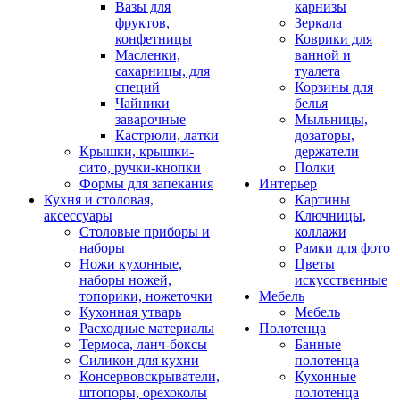
Вазы для
карнизы
фруктов,
Зеркала
конфетницы
Коврики для
Масленки,
ванной и
сахарницы, для
туалета
специй
Корзины для
Чайники
белья
заварочные
Мыльницы,
Кастрюли, латки
дозаторы,
Крышки, крышки-
держатели
сито, ручки-кнопки
Полки
Формы для запекания
Интерьер
Кухня и столовая,
Картины
аксессуары
Ключницы,
Столовые приборы и
коллажи
наборы
Рамки для фото
Ножи кухонные,
Цветы
наборы ножей,
искусственные
топорики, ножеточки
Мебель
Кухонная утварь
Мебель
Расходные материалы
Полотенца
Термоса, ланч-боксы
Банные
Силикон для кухни
полотенца
Консервовскрыватели,
Кухонные
штопоры, орехоколы
полотенца