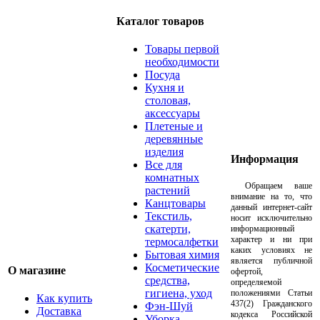
Каталог товаров
Товары первой
необходимости
Посуда
Кухня и
столовая,
аксессуары
Плетеные и
деревянные
изделия
Информация
Все для
комнатных
Обращаем ваше
растений
внимание на то, что
Канцтовары
данный интернет-сайт
Текстиль,
носит исключительно
скатерти,
информационный
характер и ни при
термосалфетки
каких условиях не
Бытовая химия
является публичной
Косметические
О магазине
офертой,
средства,
определяемой
гигиена, уход
положениями Статьи
Как купить
437(2) Гражданского
Фэн-Шуй
Доставка
кодекса Российской
Уборка