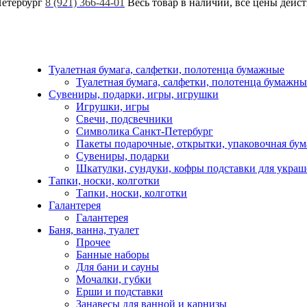
Петербург
8 (921) 366-44-01
Весь товар в наличии, все цены дейс
Туалетная бумага, салфетки, полотенца бумажные
Туалетная бумага, салфетки, полотенца бумажны
Сувениры, подарки, игры, игрушки
Игрушки, игры
Свечи, подсвечники
Символика Санкт-Петербург
Пакеты подарочные, открытки, упаковочная бум
Сувениры, подарки
Шкатулки, сундуки, кофры подставки для укра
Тапки, носки, колготки
Тапки, носки, колготки
Галантерея
Галантерея
Баня, ванна, туалет
Прочее
Банные наборы
Для бани и сауны
Мочалки, губки
Ерши и подставки
Занавесы для ванной и карнизы