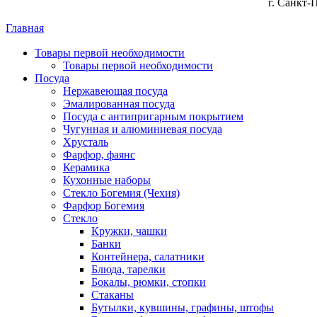
г. Санкт-
Главная
Товары первой необходимости
Товары первой необходимости
Посуда
Нержавеющая посуда
Эмалированная посуда
Посуда с антипригарным покрытием
Чугунная и алюминиевая посуда
Хрусталь
Фарфор, фаянс
Керамика
Кухонные наборы
Стекло Богемия (Чехия)
Фарфор Богемия
Стекло
Кружки, чашки
Банки
Контейнера, салатники
Блюда, тарелки
Бокалы, рюмки, стопки
Стаканы
Бутылки, кувшины, графины, штофы