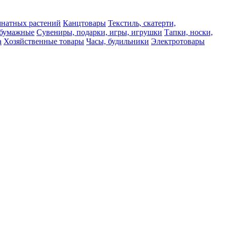
мнатных растений
Канцтовары
Текстиль, скатерти,
а бумажные
Сувениры, подарки, игры, игрушки
Тапки, носки,
а
Хозяйственные товары
Часы, будильники
Электротовары