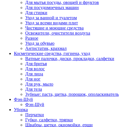
Для мытья посуды, овощей и фруктов
Для посудомоечных машин
Для стирки
Уход за ванной и туалетом
Уход за всеми видами плит
Чистящие и моющие средства
Освежители, очистители воздуха
Разное
Уход за обувью
Антистатик, крахмал
Косметические средства, гигиена, уход
Ватные палочки, диски, прокладки, салфетки
Для бритья
Для волос
Для лица
Для ног
Для рук, мыло
Для тела
Зубные: паста, щетка, порошок, ополаскиватель
Фэн-Шуй
Фэн-Шуй
Уборка
Перчатки
Губки, салфетки, тряпки
Швабры, щетки, окномойки, ерши