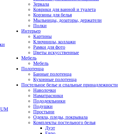
Зеркала
Коврики для ванной и туалета
Корзины для белья
Мыльницы, дозаторы, держатели
Полки
Интерьер
Картины
Ключницы, коллажи
чки
Рамки для фото
Цветы искусственные
Мебель
Мебель
Полотенца
Банные полотенца
Кухонные полотенца
Постельное белье и спальные принадлежности
Наволочки
Наматрасники
Пододеяльники
Подушки
ODUM
Простыни
Одеяла, пледы, покрывала
Комплекты постельного белья
Дуэт
Евро