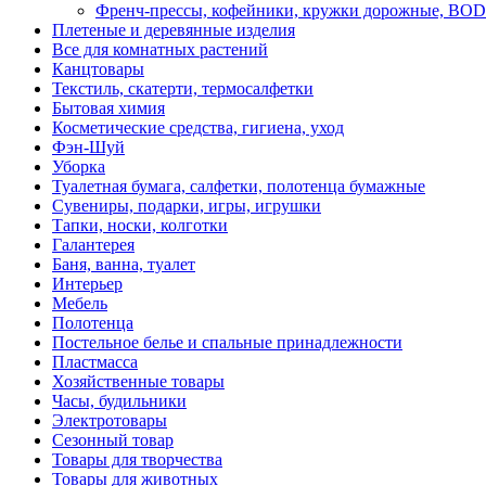
Френч-прессы, кофейники, кружки дорожные, B
Плетеные и деревянные изделия
Все для комнатных растений
Канцтовары
Текстиль, скатерти, термосалфетки
Бытовая химия
Косметические средства, гигиена, уход
Фэн-Шуй
Уборка
Туалетная бумага, салфетки, полотенца бумажные
Сувениры, подарки, игры, игрушки
Тапки, носки, колготки
Галантерея
Баня, ванна, туалет
Интерьер
Мебель
Полотенца
Постельное белье и спальные принадлежности
Пластмасса
Хозяйственные товары
Часы, будильники
Электротовары
Сезонный товар
Товары для творчества
Товары для животных