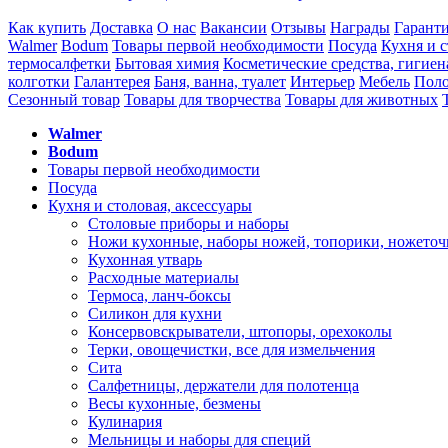
Как купить
Доставка
О нас
Вакансии
Отзывы
Награды
Гарант
Walmer
Bodum
Товары первой необходимости
Посуда
Кухня и с
термосалфетки
Бытовая химия
Косметические средства, гигиен
колготки
Галантерея
Баня, ванна, туалет
Интерьер
Мебель
Поло
Сезонный товар
Товары для творчества
Товары для животных
Walmer
Bodum
Товары первой необходимости
Посуда
Кухня и столовая, аксессуары
Столовые приборы и наборы
Ножи кухонные, наборы ножей, топорики, ножеточ
Кухонная утварь
Расходные материалы
Термоса, ланч-боксы
Силикон для кухни
Консервовскрыватели, штопоры, орехоколы
Терки, овощечистки, все для измельчения
Сита
Салфетницы, держатели для полотенца
Весы кухонные, безмены
Кулинария
Мельницы и наборы для специй