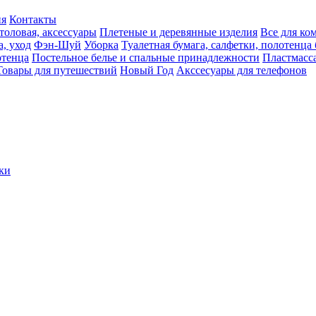
ия
Контакты
толовая, аксессуары
Плетеные и деревянные изделия
Все для ко
а, уход
Фэн-Шуй
Уборка
Туалетная бумага, салфетки, полотенц
тенца
Постельное белье и спальные принадлежности
Пластмасс
Товары для путешествий
Новый Год
Акссесуары для телефонов
ки