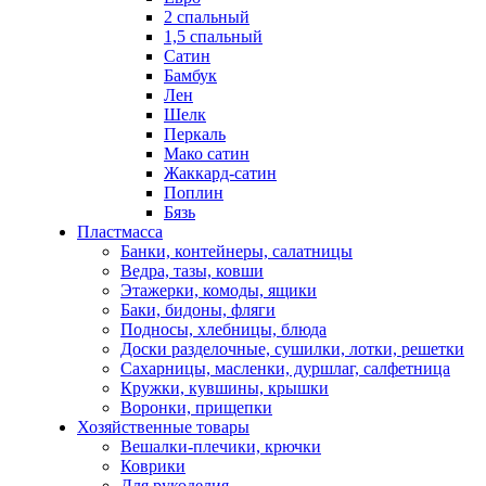
2 спальный
1,5 спальный
Сатин
Бамбук
Лен
Шелк
Перкаль
Мако сатин
Жаккард-сатин
Поплин
Бязь
Пластмасса
Банки, контейнеры, салатницы
Ведра, тазы, ковши
Этажерки, комоды, ящики
Баки, бидоны, фляги
Подносы, хлебницы, блюда
Доски разделочные, сушилки, лотки, решетки
Сахарницы, масленки, дуршлаг, салфетница
Кружки, кувшины, крышки
Воронки, прищепки
Хозяйственные товары
Вешалки-плечики, крючки
Коврики
Для рукоделия