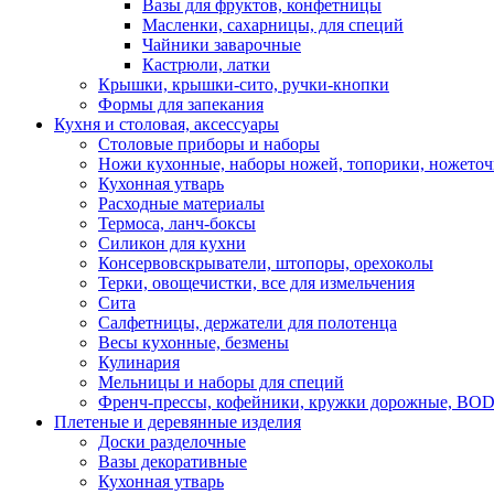
Вазы для фруктов, конфетницы
Масленки, сахарницы, для специй
Чайники заварочные
Кастрюли, латки
Крышки, крышки-сито, ручки-кнопки
Формы для запекания
Кухня и столовая, аксессуары
Столовые приборы и наборы
Ножи кухонные, наборы ножей, топорики, ножето
Кухонная утварь
Расходные материалы
Термоса, ланч-боксы
Силикон для кухни
Консервовскрыватели, штопоры, орехоколы
Терки, овощечистки, все для измельчения
Сита
Салфетницы, держатели для полотенца
Весы кухонные, безмены
Кулинария
Мельницы и наборы для специй
Френч-прессы, кофейники, кружки дорожные, B
Плетеные и деревянные изделия
Доски разделочные
Вазы декоративные
Кухонная утварь