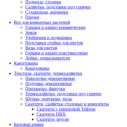
Подносы, столики
Салфетки, подставки под горячее
Сухарницы, корзинки
Прочее
Все для комнатных растений
Горшки и кашпо керамические
Земля
Удобрения и подкормки
Подставки стойки для цветов
Вазы для цветов
Горшки и кашпо пластмассовые
Лейки, опрыскиватели
Канцтовары
Канцтовары
Текстиль, скатерти, термосалфетки
Наволочки декоративные
Подушки декоративные
Прихватки, фартуки
Термосалфетки, подставки под горячее
Шторы, портьеры, тюль
Скатерти, салфетки столовые и комплекты
Скатерти с пропиткой Тефлон
Скатерти ПВХ
Скатерти другие
Бытовая химия