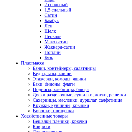
2 спальный
1,5 спальный
Сатин
Бамбук
Лен
Шелк
Перкаль
Мако сатин
Жаккард-сатин
Поплин
Бязь
Пластмасса
Банки, контейнеры, салатницы
Ведра, тазы, ковши
Этажерки, комоды, ящики
Баки, бидоны, фляги
Подносы, хлебницы, блюда
Доски разделочные, сушилки, лотки, решетки
Сахарницы, масленки, дуршлаг, салфетница
Кружки, кувшины, крышки
Воронки, прищепки
Хозяйственные товары
Вешалки-плечики, крючки
Коврики
Для рукоделия