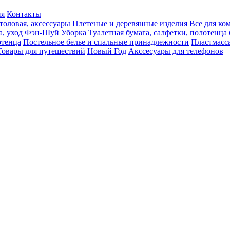
ия
Контакты
толовая, аксессуары
Плетеные и деревянные изделия
Все для ко
а, уход
Фэн-Шуй
Уборка
Туалетная бумага, салфетки, полотенц
тенца
Постельное белье и спальные принадлежности
Пластмасс
Товары для путешествий
Новый Год
Акссесуары для телефонов