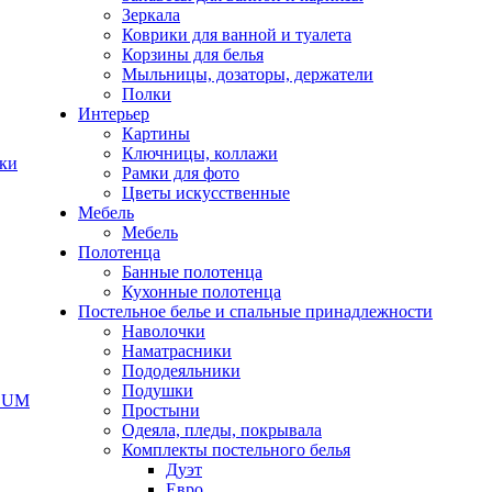
Зеркала
Коврики для ванной и туалета
Корзины для белья
Мыльницы, дозаторы, держатели
Полки
Интерьер
Картины
Ключницы, коллажи
чки
Рамки для фото
Цветы искусственные
Мебель
Мебель
Полотенца
Банные полотенца
Кухонные полотенца
Постельное белье и спальные принадлежности
Наволочки
Наматрасники
Пододеяльники
Подушки
ODUM
Простыни
Одеяла, пледы, покрывала
Комплекты постельного белья
Дуэт
Евро