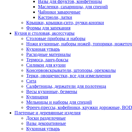
Вазы для фруктов, конфетницы
Масленки, сахарницы, для специй
Чайники заварочные
Кастрюли, латки
Крышки, крышки-сито, ручки-кнопки
Формы для запекания
Кухня и столовая, аксессуары
Столовые приборы и наборы
Ножи кухонные, наборы ножей, топорики, ножето
Кухонная утварь
Расходные материалы
Термоса, ланч-боксы
Силикон для кухни
Консервовскрыватели, штопоры, орехоколы
Терки, овощечистки, все для измельчения
Сита
Салфетницы, держатели для полотенца
Весы кухонные, безмены
Кулинария
Мельницы и наборы для специй
Френч-прессы, кофейники, кружки дорожные, B
Плетеные и деревянные изделия
Доски разделочные
Вазы декоративные
Кухонная утварь