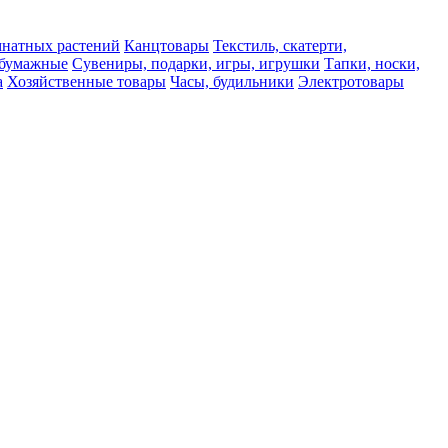
мнатных растений
Канцтовары
Текстиль, скатерти,
а бумажные
Сувениры, подарки, игры, игрушки
Тапки, носки,
а
Хозяйственные товары
Часы, будильники
Электротовары