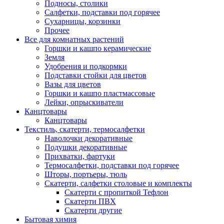
Подносы, столики
Салфетки, подставки под горячее
Сухарницы, корзинки
Прочее
Все для комнатных растений
Горшки и кашпо керамические
Земля
Удобрения и подкормки
Подставки стойки для цветов
Вазы для цветов
Горшки и кашпо пластмассовые
Лейки, опрыскиватели
Канцтовары
Канцтовары
Текстиль, скатерти, термосалфетки
Наволочки декоративные
Подушки декоративные
Прихватки, фартуки
Термосалфетки, подставки под горячее
Шторы, портьеры, тюль
Скатерти, салфетки столовые и комплекты
Скатерти с пропиткой Тефлон
Скатерти ПВХ
Скатерти другие
Бытовая химия