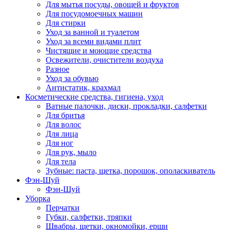
Для мытья посуды, овощей и фруктов
Для посудомоечных машин
Для стирки
Уход за ванной и туалетом
Уход за всеми видами плит
Чистящие и моющие средства
Освежители, очистители воздуха
Разное
Уход за обувью
Антистатик, крахмал
Косметические средства, гигиена, уход
Ватные палочки, диски, прокладки, салфетки
Для бритья
Для волос
Для лица
Для ног
Для рук, мыло
Для тела
Зубные: паста, щетка, порошок, ополаскиватель
Фэн-Шуй
Фэн-Шуй
Уборка
Перчатки
Губки, салфетки, тряпки
Швабры, щетки, окномойки, ерши