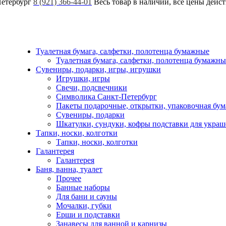
Петербург
8 (921) 366-44-01
Весь товар в наличии, все цены дейс
Туалетная бумага, салфетки, полотенца бумажные
Туалетная бумага, салфетки, полотенца бумажны
Сувениры, подарки, игры, игрушки
Игрушки, игры
Свечи, подсвечники
Символика Санкт-Петербург
Пакеты подарочные, открытки, упаковочная бум
Сувениры, подарки
Шкатулки, сундуки, кофры подставки для укра
Тапки, носки, колготки
Тапки, носки, колготки
Галантерея
Галантерея
Баня, ванна, туалет
Прочее
Банные наборы
Для бани и сауны
Мочалки, губки
Ерши и подставки
Занавесы для ванной и карнизы