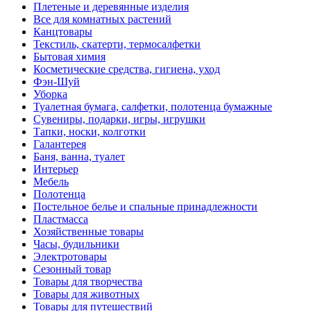
Плетеные и деревянные изделия
Все для комнатных растений
Канцтовары
Текстиль, скатерти, термосалфетки
Бытовая химия
Косметические средства, гигиена, уход
Фэн-Шуй
Уборка
Туалетная бумага, салфетки, полотенца бумажные
Сувениры, подарки, игры, игрушки
Тапки, носки, колготки
Галантерея
Баня, ванна, туалет
Интерьер
Мебель
Полотенца
Постельное белье и спальные принадлежности
Пластмасса
Хозяйственные товары
Часы, будильники
Электротовары
Сезонный товар
Товары для творчества
Товары для животных
Товары для путешествий