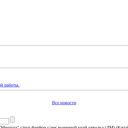
й работы.
Все новости
Мишута" с/руч фарфор с/дек вырезной край отводка (ДМ) (Кита