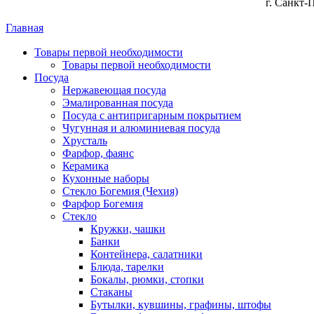
г. Санкт-
Главная
Товары первой необходимости
Товары первой необходимости
Посуда
Нержавеющая посуда
Эмалированная посуда
Посуда с антипригарным покрытием
Чугунная и алюминиевая посуда
Хрусталь
Фарфор, фаянс
Керамика
Кухонные наборы
Стекло Богемия (Чехия)
Фарфор Богемия
Стекло
Кружки, чашки
Банки
Контейнера, салатники
Блюда, тарелки
Бокалы, рюмки, стопки
Стаканы
Бутылки, кувшины, графины, штофы