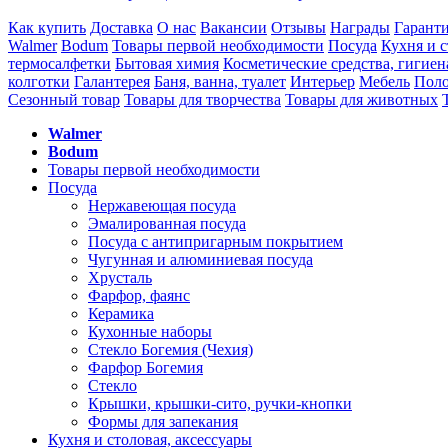
Как купить
Доставка
О нас
Вакансии
Отзывы
Награды
Гарант
Walmer
Bodum
Товары первой необходимости
Посуда
Кухня и с
термосалфетки
Бытовая химия
Косметические средства, гигиен
колготки
Галантерея
Баня, ванна, туалет
Интерьер
Мебель
Поло
Сезонный товар
Товары для творчества
Товары для животных
Walmer
Bodum
Товары первой необходимости
Посуда
Нержавеющая посуда
Эмалированная посуда
Посуда с антипригарным покрытием
Чугунная и алюминиевая посуда
Хрусталь
Фарфор, фаянс
Керамика
Кухонные наборы
Стекло Богемия (Чехия)
Фарфор Богемия
Стекло
Крышки, крышки-сито, ручки-кнопки
Формы для запекания
Кухня и столовая, аксессуары